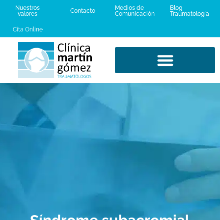
Nuestros
Medios de
Blog
Contacto
valores
Comunicación
Traumatología
Cita Online
LESIONES DEPORTIVAS