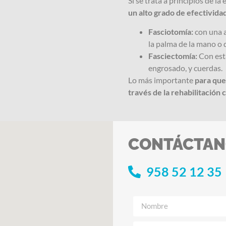
Si se trata a principios de l
un alto grado de efectivida
Fasciotomía:
con una a
la palma de la mano o 
Fasciectomía:
Con esta
engrosado, y cuerdas.
Lo más importante
para que
través de la rehabilitación
CONTÁCTAN
958 52 12 35