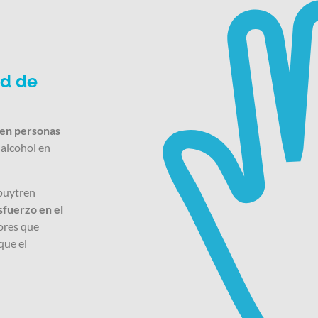
ad de
 en personas
alcohol en
upuytren
sfuerzo en el
ores que
que el