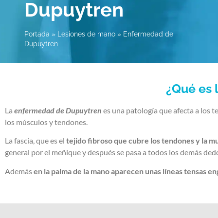
Dupuytren
Portada
»
Lesiones de mano
»
Enfermedad de
Dupuytren
¿Qué es 
La
enfermedad de Dupuytren
es una patología que afecta a los t
los músculos y tendones.
La fascia, que es el
tejido fibroso que cubre los tendones y la m
general por el meñique y después se pasa a todos los demás ded
Además
en la palma de la mano aparecen unas líneas tensas e