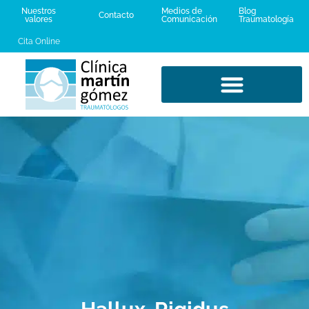
Nuestros
Medios de
Blog
Contacto
valores
Comunicación
Traumatología
Cita Online
LESIONES DEPORTIVAS