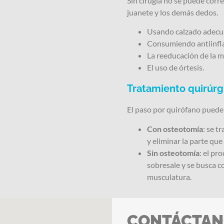
Sin cirugía no se puede corre
juanete y los demás dedos.
Usando calzado adecu
Consumiendo antiinfla
La reeducación de la m
El uso de órtesis.
Tratamiento quirúrg
El paso por quirófano puede 
Con osteotomía
: se t
y eliminar la parte que
Sin osteotomía
: el pr
sobresale y se busca co
musculatura.
CONTÁCTAN