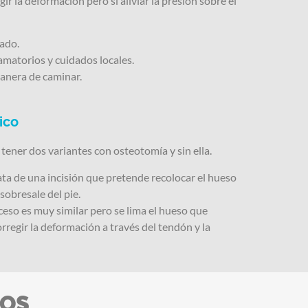
gir la deformación pero si aliviar la presión sobre el
ado.
matorios y cuidados locales.
anera de caminar.
ico
tener dos variantes con osteotomía y sin ella.
rata de una incisión que pretende recolocar el hueso
 sobresale del pie.
oceso es muy similar pero se lima el hueso que
rregir la deformación a través del tendón y la
OS