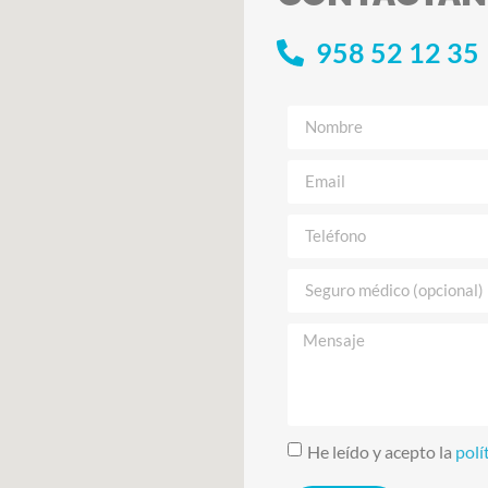
958 52 12 35
He leído y acepto la
polí