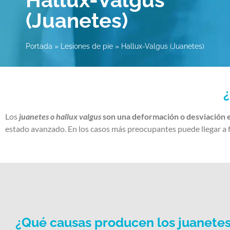
(Juanetes)
Portada
»
Lesiones de pie
»
Hallux-Valgus (Juanetes)
¿
Los
juanetes o hallux valgus
son una deformación o desviación e
estado avanzado. En los casos más preocupantes puede llegar a 
¿Qué causas producen los juanete