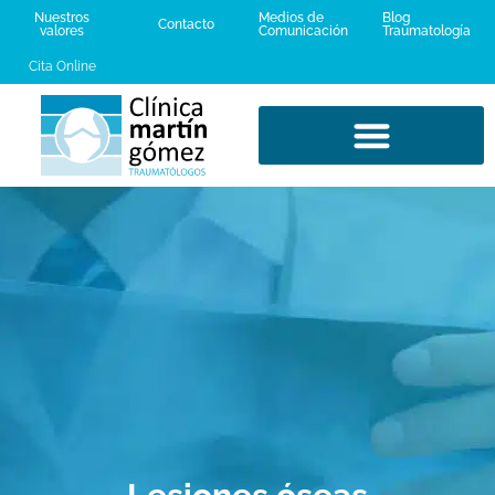
Nuestros
Medios de
Blog
Contacto
valores
Comunicación
Traumatología
Cita Online
LESIONES DEPORTIVAS