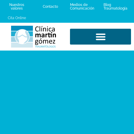
Nuestros
Medios de
Blog
Contacto
valores
Comunicación
Traumatología
Cita Online
LESIONES DEPORTIVAS