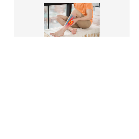
Título
Fractura Diafisaria: Todo lo que
Necesitas Saber
Descripción
Fractura diafisaria es aquella que
compromete el segmento
intermedio de los huesos largos,
llamado diáfisis. Entra para leer
más
Autor
Clínica Martín Gómez
Traumatólogos
Editor
Clínica Martín Gómez
Traumatólogos