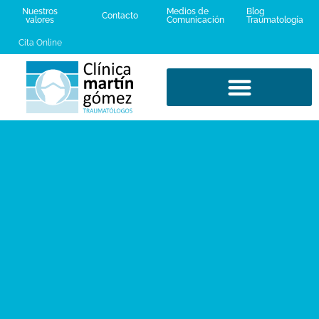
Nuestros
Medios de
Blog
Contacto
valores
Comunicación
Traumatología
Cita Online
LESIONES DEPORTIVAS