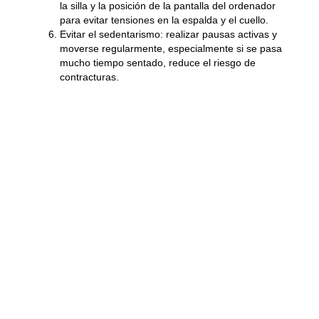
la silla y la posición de la pantalla del ordenador
para evitar tensiones en la espalda y el cuello.
Evitar el sedentarismo
: realizar pausas activas y
moverse regularmente, especialmente si se pasa
mucho tiempo sentado, reduce el riesgo de
contracturas.
Cuándo Consultar a un
Médico
La mayoría de las contracturas de espalda pueden
tratarse en casa con reposo y tratamientos básicos, pero
es importante acudir a un profesional si:
El dolor es intenso y no mejora con tratamiento
casero.
La contractura persiste por más de una semana.
Hay dolor irradiado a las piernas, pérdida de
sensibilidad o debilidad muscular.
La contractura interfiere significativamente con las
actividades diarias.
Las contracturas de espalda pueden ser dolorosas y