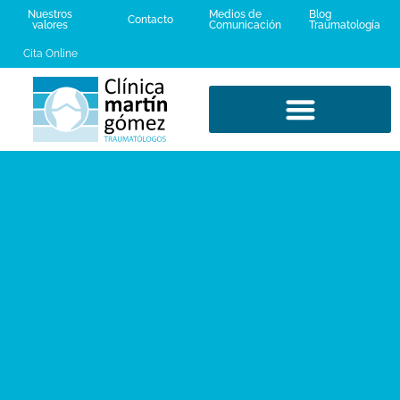
Nuestros
Medios de
Blog
Contacto
valores
Comunicación
Traumatología
Cita Online
LESIONES DEPORTIVAS