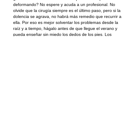
deformando? No espere y
acuda a un profesional
. No
olvide que
la cirugía siempre es el último paso
, pero si la
dolencia se agrava, no habrá más remedio que recurrir a
ella. Por eso es mejor solventar los problemas desde la
raíz y a tiempo, hágalo antes de que llegue el verano y
pueda enseñar sin miedo los dedos de los pies. Los
traumatólogos expertos de la
Clínica Martín Gómez
estarán encantados de estudiar su caso y buscar
una
solución a medida
. ¡
No espere más
y pida información en
nuestro portal!
Resumen