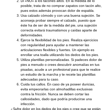
Di «NO» a los tacones altos.
En la medida de lo
posible, trata de no comprar zapatos con tacón alto,
pues estos además provocan dolor de espalda.
Usa calzado cómodo y con una buena sujeción.
Se
aconseja probar siempre el calzado, puesto que
éste ha de ser de la medida del pie, una sujeción
correcta evitará traumatismos y caídas aparte de
deformidades.
Ejerce la flexibilidad de los pies.
Realiza ejercicios
con regularidad para ayudar a mantener las
articulaciones flexibles y fuertes. Un ejemplo es
enrollar una toalla utilizando los dedos de los pies.
Utiliza plantillas personalizadas.
Si padeces dolor de
pies a menudo o crees descubrir anomalías en tus
pisadas, acude a un profesional para que te realice
un estudio de la marcha y te recete las plantillas
adecuadas para tu caso.
Cuida tus callos.
En caso de ya poseer duricias,
evita empeorarlas con almohadillas exclusivas
contra la fricción. Nunca se deben cortar las
callosidades, dado que podría producirse una
infección.
¿Sufre dolor en los dedos de los pies o cree que se están