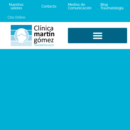
Nuestros
Medios de
Blog
Contacto
valores
Comunicación
Traumatología
Cita Online
LESIONES DEPORTIVAS