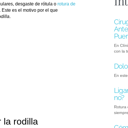
In
culares, desgaste de rótula o
rotura de
ste es el motivo por el que
odilla
.
Ciru
Anter
Puer
En Clín
con la 
Dolo
En este
Liga
no?
Rotura 
siempre
 la rodilla
Cómo