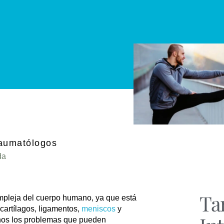
raumatólogos
da
Ta
mpleja del cuerpo humano, ya que está
artílagos, ligamentos,
meniscos
y
hos los problemas que pueden