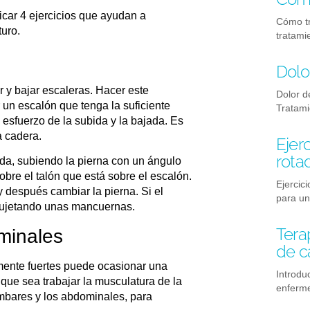
icar 4 ejercicios que ayudan a
Cómo tr
turo.
tratami
Dolo
r y bajar escaleras
. Hacer este
Dolor d
r un escalón que tenga la suficiente
Tratami
 esfuerzo de la subida y la bajada. Es
a cadera.
Ejer
rota
da, subiendo la pierna con un ángulo
re el talón que está sobre el escalón.
Ejercic
y después cambiar la pierna. Si el
para u
 sujetando unas mancuernas.
Tera
minales
de c
mente fuertes puede ocasionar una
Introdu
 que sea trabajar la musculatura de la
enferm
umbares y los abdominales, para