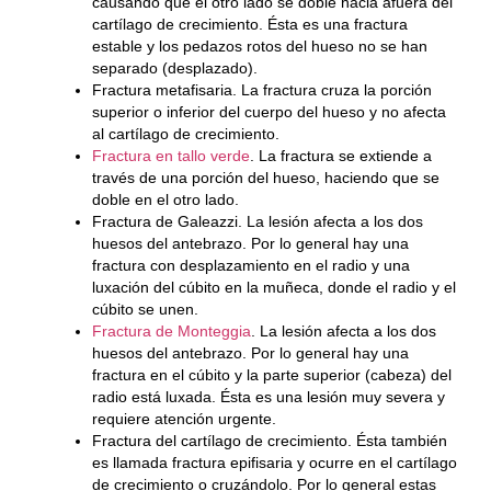
causando que el otro lado se doble hacia afuera del
cartílago de crecimiento. Ésta es una fractura
estable y los pedazos rotos del hueso no se han
separado (desplazado).
Fractura metafisaria.
La fractura cruza la porción
superior o inferior del cuerpo del hueso y no afecta
al cartílago de crecimiento.
Fractura en tallo verde
.
La fractura se extiende a
través de una porción del hueso, haciendo que se
doble en el otro lado.
Fractura de Galeazzi.
La lesión afecta a los dos
huesos del antebrazo. Por lo general hay una
fractura con desplazamiento en el radio y una
luxación del cúbito en la muñeca, donde el radio y el
cúbito se unen.
Fractura de Monteggia
. La lesión afecta a los dos
huesos del antebrazo. Por lo general hay una
fractura en el cúbito y la parte superior (cabeza) del
radio está luxada. Ésta es una lesión muy severa y
requiere atención urgente.
Fractura del cartílago de crecimiento.
Ésta también
es llamada fractura epifisaria y ocurre en el cartílago
de crecimiento o cruzándolo. Por lo general estas