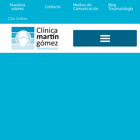
Nuestros
Medios de
Blog
Contacto
valores
Comunicación
Traumatología
Cita Online
LESIONES DEPORTIVAS