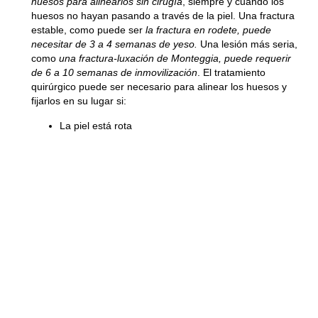
huesos para alinearlos sin cirugía
, siempre y cuando los
huesos no hayan pasando a través de la piel. Una fractura
estable, como puede ser
la fractura en rodete, puede
necesitar de 3 a 4 semanas de yeso.
Una lesión más seria,
como
una fractura-luxación de Monteggia, puede requerir
de 6 a 10 semanas de inmovilización
. El tratamiento
quirúrgico puede ser necesario para alinear los huesos y
fijarlos en su lugar si:
La piel está rota
La fractura es inestable
Los segmentos del hueso se han desplazado
Los huesos no pueden alinearse solo con
manipulación
Los huesos ya han comenzado a soldar en un
ángulo o en una posición incorrecta
Una vez los huesos estén alineados , el medico podrá
utilizar clavos, implantes de metal o un yeso para
mantenerlos en su lugar hasta que hayan soldado.
Recuperación de
fractura de cúbito y