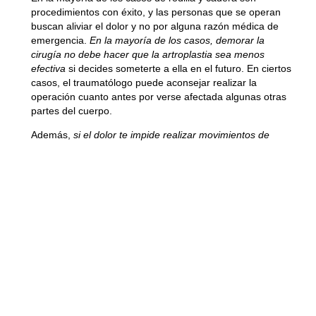
procedimientos con éxito, y las personas que se operan
buscan aliviar el dolor y no por alguna razón médica de
emergencia.
En la mayoría de los casos, demorar la
cirugía no debe hacer que la artroplastia sea menos
efectiva
si decides someterte a ella en el futuro. En ciertos
casos, el traumatólogo puede aconsejar realizar la
operación cuanto antes por verse afectada algunas otras
partes del cuerpo.
Además,
si el dolor te impide realizar movimientos de
manera normal, los músculos alrededor de la articulación
pueden volverse más débiles
y los huesos más delgados.
Esto
puede afectar el tiempo de recuperación
si se
posterga la cirugía.
Características para no
aconsejar la artroplastia
El médico desaconsejaría realizar esta intervención
si el
paciente presentara alguna de las siguientes
características: