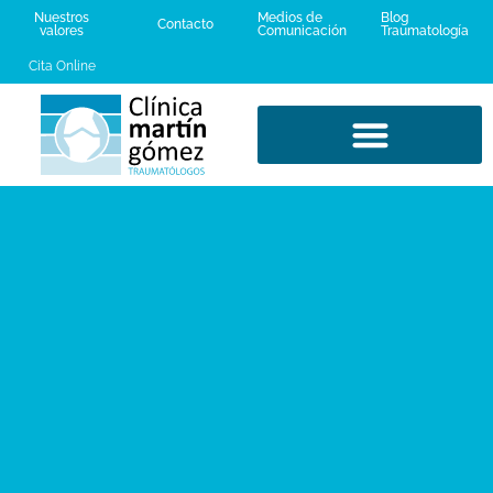
Nuestros
Medios de
Blog
Contacto
valores
Comunicación
Traumatología
Cita Online
LESIONES DEPORTIVAS