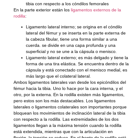
tibia con respecto a los cóndilos femorales
En la parte exterior están los
ligamentos externos de la
rodilla
:
Ligamento lateral interno;
se origina en el cóndilo
lateral del fémur y se inserta en la parte externa de
la cabeza fibular, tiene una forma similar a una
cuerda. se divide en una capa profunda y una
superficial y no se une a la cápsula o menisco.
Ligamento lateral externo;
es más delgado y tiene la
forma de una tira elástica. Se encuentra dentro de la
cápsula y está conectado con el menisco medial, es
más largo que el colateral lateral.
Ambos ligamentos laterales van desde los epicóndilos del
fémur hacia la tibia. Uno lo hace por la cara interna, y el
otro, por la externa. En la rodilla existen más ligamentos,
pero estos son los más destacables. Los ligamentos
laterales o ligamentos colaterales son importantes porque
bloquean los movimientos de inclinación lateral de la tibia
con respecto a la rodilla. Las extremidades de los dos
ligamentos llegan a la máxima tensión cuando la rodilla
está extendida, mientras que con la articulación en
flexión, la tensión se reduce. En el frente de la rodilla está