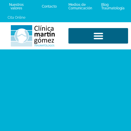
Nuestros
Medios de
Blog
Contacto
valores
Comunicación
Traumatología
Cita Online
LESIONES DEPORTIVAS