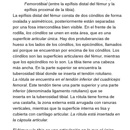
Femorotibial
(entre la epífisis distal del fémur y la
epífisis proximal de la tibia).
La epífisis distal del fémur consta de dos cóndilos de forma
ovalada y asimétricos, posteriormente están separadas
por una fosa intercondilea bien visible. En el frente de la
rodilla,
los cóndilos
se unen en esta área, que
es una
superficie articular única
. Hay dos protuberancias de
hueso a los lados de los cóndilos, los epicóndilos, llamados
así porque se encuentran por encima de los cóndilos. Los
cóndilos son las superficies articulares del fémur, mientras
que los epicóndilos no lo son. La tibia tiene una cabeza
más ancha. En la parte superior se encuentra la
tuberosidad tibial donde se inserta el tendón rotuliano.
La rótula se encuentra en el tendón inferior del cuadriceps
femoral
. Este tendón tiene una parte superior y una parte
inferior (denominada ligamento rotuliano) que se
inserta en la tuberosidad tibial. La rótula tiene forma de
una castaña, la zona externa está arrugada con ranuras
verticales, mientras que la superficie interna es lisa y
cubierta con cartílago articular.
La rótula está insertada en
la cápsula articular.
El fémur y la tibia es una articulación en la que el único