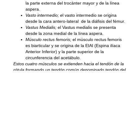
la parte externa del trocánter mayor y de la línea
aspera.
Vasto intermedio;
e
l vasto intermedio se origina
desde la cara antero-lateral de la diáfisis del fémur.
Vastus Medialis;
el Vastus medialis se presenta
desde la zona medial de la línea aspera.
Músculo rectus femoris;
el músculo rectus femoris
es biarticular y se origina de la EIAI (Espina ilíaca
Anterior Inferior) y la parte superior de la
circunferencia del acetábulo.
Estos cuatro músculos se extienden hacia el tendón de la
rótula formando un tendón común denominado tendón del
cuádriceps que se inserta en la rótula
, algunos
haces siguen delante de ella para terminar en la
tuberosidad tibial. El cuádriceps cubre el frente entero del
fémur, además de extender la pierna con el músculo recto
femoral contribuye a la flexión del muslo. A los lados de la
rótula, el tendón del cuádriceps está reforzado por dos
retináculos, es decir, haces de tejido conectivo que
conectan la rótula con los cóndilos tibiales. El músculo
cuádriceps a la derecha debe ser igual a la izquierda,
mientras que los brazos tienen una diferencia más