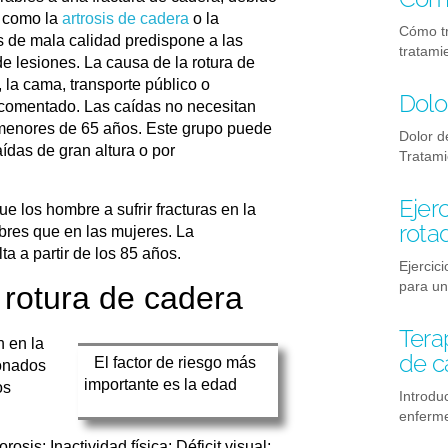
s como la
artrosis de cadera
o la
Cómo tr
es de mala calidad predispone a las
tratami
 lesiones. La causa de la rotura de
 la cama, transporte público o
Dolo
omentado. Las caídas no necesitan
 menores de 65 años. Este grupo puede
Dolor d
ídas de gran altura o por
Tratami
Ejer
e los hombre a sufrir fracturas en la
rota
bres que en las mujeres. La
a a partir de los 85 años.
Ejercic
para u
 rotura de cadera
Tera
n en la
de c
El factor de riesgo más
ionados
importante es la edad
os
Introdu
enferm
is; Inactividad física; Déficit visual;