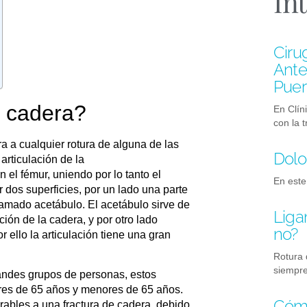
In
Ciru
Anter
Puer
e cadera?
En Clín
con la 
ra a cualquier
rotura de alguna de las
Dolo
articulación de la
 el fémur, uniendo por lo tanto el
En este
r dos superficies, por un lado una parte
lamado acetábulo. El acetábulo sirve de
Liga
ión de la cadera, y por otro lado
no?
 ello la articulación tiene una gran
Rotura 
siempre
randes grupos de personas
, estos
res de 65 años y menores de 65 años.
Cómo
rables
a una fractura de cadera, debido