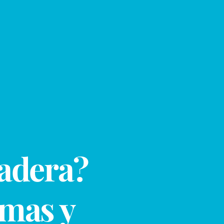
cadera?
omas y