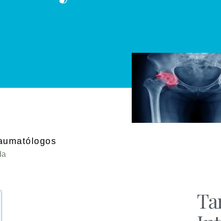
raumatólogos
da
Ta