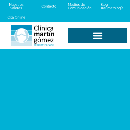
Nuestros
Medios de
Blog
Contacto
valores
Comunicación
Traumatología
Cita Online
LESIONES DEPORTIVAS