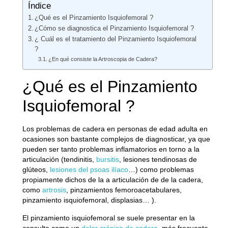
Índice
¿Qué es el Pinzamiento Isquiofemoral ?
¿Cómo se diagnostica el Pinzamiento Isquiofemoral ?
¿ Cuál es el tratamiento del Pinzamiento Isquiofemoral
?
¿En qué consiste la Artroscopia de Cadera?
¿Qué es el Pinzamiento
Isquiofemoral ?
Los
problemas de cadera
en personas de edad adulta en
ocasiones son bastante complejos de diagnosticar, ya que
pueden ser tanto problemas inflamatorios en torno a la
articulación (tendinitis,
bursitis
, lesiones tendinosas de
glúteos,
lesiones del psoas ilíaco
…) como problemas
propiamente dichos de la a articulación de de la cadera,
como
artrosis
, pinzamientos femoroacetabulares,
pinzamiento isquiofemoral, displasias… ).
El pinzamiento isquiofemoral se suele presentar en la
consulta como un
dolor crónico de cadera
, más frecuente