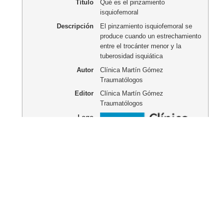
Título
Qué es el pinzamiento
isquiofemoral
Descripción
El pinzamiento isquiofemoral se
produce cuando un estrechamiento
entre el trocánter menor y la
tuberosidad isquiática
Autor
Clínica Martín Gómez
Traumatólogos
Editor
Clínica Martín Gómez
Traumatólogos
Logo
ANTERIOR
SIGUIENTE
¿Te ha gustado el artículo?
¡Compártelo en redes!