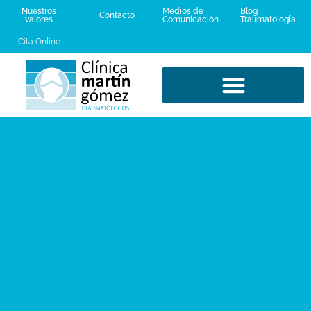
Nuestros
Medios de
Blog
Contacto
valores
Comunicación
Traumatología
Cita Online
LESIONES DEPORTIVAS